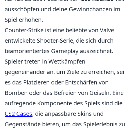
ausschöpfen und deine Gewinnchancen im
Spiel erhöhen.
Counter-Strike ist eine beliebte von Valve
entwickelte Shooter-Serie, die sich durch
teamorientiertes Gameplay auszeichnet.
Spieler treten in Wettkämpfen
gegeneinander an, um Ziele zu erreichen, sei
es das Platzieren oder Entschärfen von
Bomben oder das Befreien von Geiseln. Eine
aufregende Komponente des Spiels sind die
CS2 Cases
, die anpassbare Skins und
Gegenstände bieten, um das Spielerlebnis zu