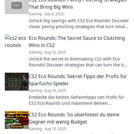
That Bring Big Wins
Gaming
Sep 9, 2025
Unlock big savings with CS2 Eco Rounds! Discover
clever penny-pinching strategies that turn small
changes into major wins.
Eco Rounds: The Secret Sauce to Clutching
Wins in CS2
Gaming
Aug 16, 2025
Unlock the secret to dominating CS2 with Eco
Rounds! Discover strategies that can turn the tide
in your favor and secure epic victories!
CS2 Eco Rounds: Sekret-Tipps der Profis für
Sparfuchs-Spieler
Gaming
Aug 10, 2025
Entdecke die besten Geheimtipps von Profis für
CS2 Eco Rounds und maximiere deinen
Sparfuchs-Erfolg! Spiel clever, gewinne mehr!
CS2 Eco Rounds: So überlistest du deine
Gegner mit wenig Budget
Gaming
Aug 10, 2025