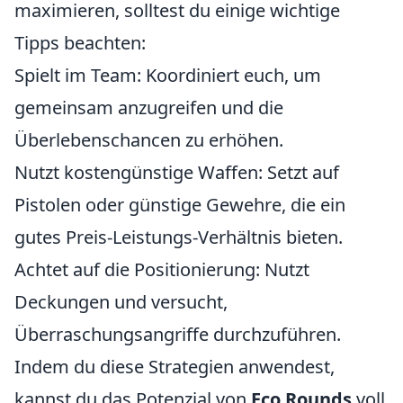
maximieren, solltest du einige wichtige
Tipps beachten:
Spielt im Team: Koordiniert euch, um
gemeinsam anzugreifen und die
Überlebenschancen zu erhöhen.
Nutzt kostengünstige Waffen: Setzt auf
Pistolen oder günstige Gewehre, die ein
gutes Preis-Leistungs-Verhältnis bieten.
Achtet auf die Positionierung: Nutzt
Deckungen und versucht,
Überraschungsangriffe durchzuführen.
Indem du diese Strategien anwendest,
kannst du das Potenzial von
Eco Rounds
voll