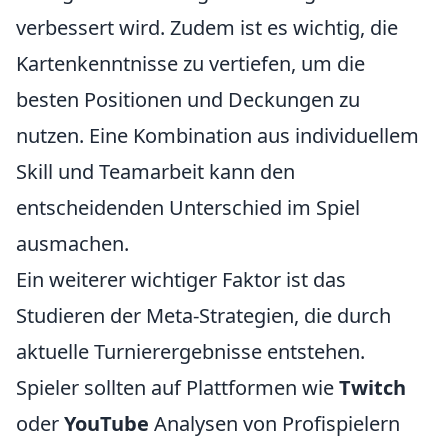
verbessert wird. Zudem ist es wichtig, die
Kartenkenntnisse zu vertiefen, um die
besten Positionen und Deckungen zu
nutzen. Eine Kombination aus individuellem
Skill und Teamarbeit kann den
entscheidenden Unterschied im Spiel
ausmachen.
Ein weiterer wichtiger Faktor ist das
Studieren der Meta-Strategien, die durch
aktuelle Turnierergebnisse entstehen.
Spieler sollten auf Plattformen wie
Twitch
oder
YouTube
Analysen von Profispielern