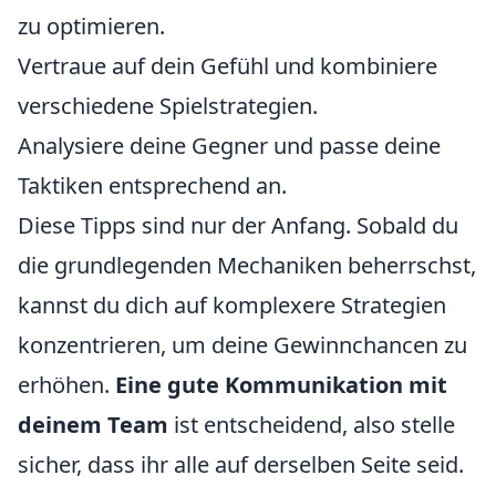
zu optimieren.
Vertraue auf dein Gefühl und kombiniere
verschiedene Spielstrategien.
Analysiere deine Gegner und passe deine
Taktiken entsprechend an.
Diese Tipps sind nur der Anfang. Sobald du
die grundlegenden Mechaniken beherrschst,
kannst du dich auf komplexere Strategien
konzentrieren, um deine Gewinnchancen zu
erhöhen.
Eine gute Kommunikation mit
deinem Team
ist entscheidend, also stelle
sicher, dass ihr alle auf derselben Seite seid.