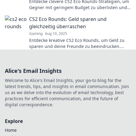
Entdecke clevere CS2 Eco Rounds-Strategien, um
Gegner mit geringem Budget zu überlisten und
zum Sieg zu führen!
CS2 Eco Rounds: Geld sparen und
gleichzeitig überraschen
Gaming
Aug 10, 2025
Entdecke kreative CS2 Eco Rounds, um Geld zu
sparen und deine Freunde zu beeindrucken.
Überraschungen warten auf dich!
Alice's Email Insights
Welcome to Alice's Email Insights, your go-to blog for the
latest trends, tips, and insights in email communication. Join
us as we delve into the evolution of email technology, best
practices for efficient communication, and the future of
digital correspondence.
Explore
Home