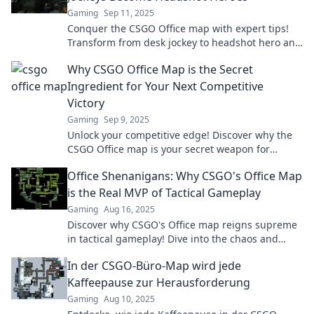
Gaming
Sep 11, 2025
Conquer the CSGO Office map with expert tips!
Transform from desk jockey to headshot hero and
dominate your opponents in style.
Why CSGO Office Map is the Secret
Ingredient for Your Next Competitive
Victory
Gaming
Sep 9, 2025
Unlock your competitive edge! Discover why the
CSGO Office map is your secret weapon for
victory in your next match. Don't miss out!
Office Shenanigans: Why CSGO's Office Map
is the Real MVP of Tactical Gameplay
Gaming
Aug 16, 2025
Discover why CSGO's Office map reigns supreme
in tactical gameplay! Dive into the chaos and
strategy that makes it a fan favorite!
In der CSGO-Büro-Map wird jede
Kaffeepause zur Herausforderung
Gaming
Aug 10, 2025