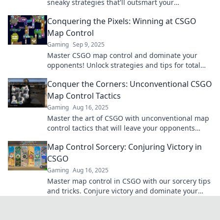
sneaky strategies that'll outsmart your
opponents. Dominate the battlefield today!
Conquering the Pixels: Winning at CSGO
Map Control
Gaming
Sep 9, 2025
Master CSGO map control and dominate your
opponents! Unlock strategies and tips for total
victory. Don’t miss out on becoming a pro!
Conquer the Corners: Unconventional CSGO
Map Control Tactics
Gaming
Aug 16, 2025
Master the art of CSGO with unconventional map
control tactics that will leave your opponents
stunned. Elevate your gameplay today!
Map Control Sorcery: Conjuring Victory in
CSGO
Gaming
Aug 16, 2025
Master map control in CSGO with our sorcery tips
and tricks. Conjure victory and dominate your
competition like a pro!