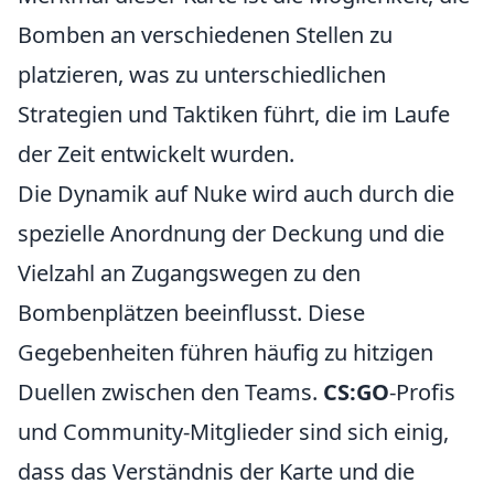
Bomben an verschiedenen Stellen zu
platzieren, was zu unterschiedlichen
Strategien und Taktiken führt, die im Laufe
der Zeit entwickelt wurden.
Die Dynamik auf Nuke wird auch durch die
spezielle Anordnung der Deckung und die
Vielzahl an Zugangswegen zu den
Bombenplätzen beeinflusst. Diese
Gegebenheiten führen häufig zu hitzigen
Duellen zwischen den Teams.
CS:GO
-Profis
und Community-Mitglieder sind sich einig,
dass das Verständnis der Karte und die