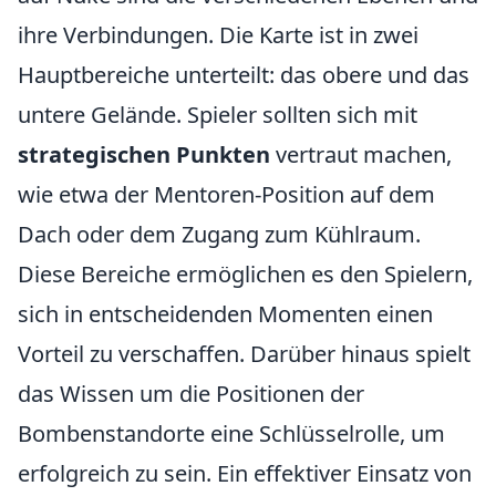
ihre Verbindungen. Die Karte ist in zwei
Hauptbereiche unterteilt: das obere und das
untere Gelände. Spieler sollten sich mit
strategischen Punkten
vertraut machen,
wie etwa der Mentoren-Position auf dem
Dach oder dem Zugang zum Kühlraum.
Diese Bereiche ermöglichen es den Spielern,
sich in entscheidenden Momenten einen
Vorteil zu verschaffen. Darüber hinaus spielt
das Wissen um die Positionen der
Bombenstandorte eine Schlüsselrolle, um
erfolgreich zu sein. Ein effektiver Einsatz von