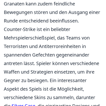
Granaten kann zudem feindliche
Bewegungen stören und den Ausgang einer
Runde entscheidend beeinflussen.
Counter-Strike ist ein beliebter
Mehrspielerschießspiel, das Teams von
Terroristen und Antiterroreinheiten in
spannenden Gefechten gegeneinander
antreten lässt. Spieler können verschiedene
Waffen und Strategien einsetzen, um ihre
Gegner zu besiegen. Ein interessanter
Aspekt des Spiels ist die Möglichkeit,
verschiedene Skins zu sammeln, darunter
die
Silver Case
, die einzigartige Designs und