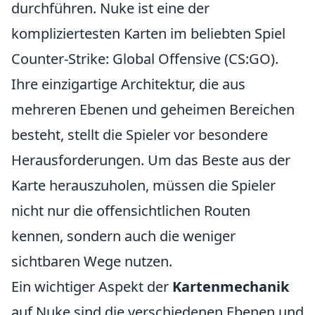
durchführen. Nuke ist eine der
kompliziertesten Karten im beliebten Spiel
Counter-Strike: Global Offensive (CS:GO).
Ihre einzigartige Architektur, die aus
mehreren Ebenen und geheimen Bereichen
besteht, stellt die Spieler vor besondere
Herausforderungen. Um das Beste aus der
Karte herauszuholen, müssen die Spieler
nicht nur die offensichtlichen Routen
kennen, sondern auch die weniger
sichtbaren Wege nutzen.
Ein wichtiger Aspekt der
Kartenmechanik
auf Nuke sind die verschiedenen Ebenen und