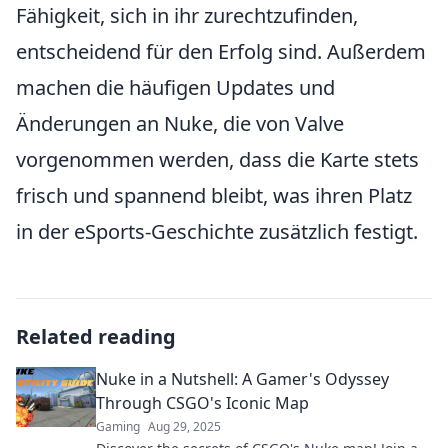
Fähigkeit, sich in ihr zurechtzufinden,
entscheidend für den Erfolg sind. Außerdem
machen die häufigen Updates und
Änderungen an Nuke, die von Valve
vorgenommen werden, dass die Karte stets
frisch und spannend bleibt, was ihren Platz
in der eSports-Geschichte zusätzlich festigt.
Related reading
Nuke in a Nutshell: A Gamer's Odyssey
Through CSGO's Iconic Map
Gaming
Aug 29, 2025