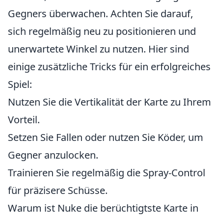
Gegners überwachen. Achten Sie darauf,
sich regelmäßig neu zu positionieren und
unerwartete Winkel zu nutzen. Hier sind
einige zusätzliche Tricks für ein erfolgreiches
Spiel:
Nutzen Sie die Vertikalität der Karte zu Ihrem
Vorteil.
Setzen Sie Fallen oder nutzen Sie Köder, um
Gegner anzulocken.
Trainieren Sie regelmäßig die Spray-Control
für präzisere Schüsse.
Warum ist Nuke die berüchtigtste Karte in