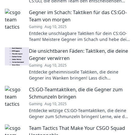
CS:GO, die deinem Team den entscheidenden
Vorteil verschaffen und die Gegner schockieren!
Gegner im Schach: Taktiken für das CS:GO-
Team von morgen
Gaming
Aug 10, 2025
Entdecke unschlagbare Taktiken für dein CS:GO-
Team! Meistere Gegner im Schach und hebe dein
Gameplay auf das nächste Level!
Die unsichtbaren Fäden: Taktiken, die deine
Gegner verwirren
Gaming
Aug 10, 2025
Entdecke geheimnisvolle Taktiken, die deine
Gegner ins Wanken bringen! Lass dich
überraschen von unsichtbaren Strategien des
CS:GO-Teamtaktiken, die die Gegner zum
Spiels.
Schmunzeln bringen
Gaming
Aug 10, 2025
Entdecke witzige CS:GO-Teamtaktiken, die deine
Gegner zum Schmunzeln bringen! Lerne, wie du
mit Spaß und Strategie gewinnst!
Team Tactics That Make Your CSGO Squad