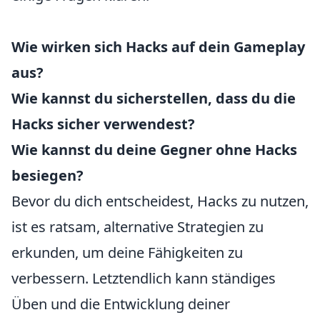
Wie wirken sich Hacks auf dein Gameplay
aus?
Wie kannst du sicherstellen, dass du die
Hacks sicher verwendest?
Wie kannst du deine Gegner ohne Hacks
besiegen?
Bevor du dich entscheidest, Hacks zu nutzen,
ist es ratsam, alternative Strategien zu
erkunden, um deine Fähigkeiten zu
verbessern. Letztendlich kann ständiges
Üben und die Entwicklung deiner