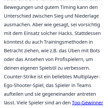
Bewegungen und gutem Timing kann den
Unterschied zwischen Sieg und Niederlage
ausmachen. Aber wie gesagt, sei vorsichtig
mit dem Einsatz solcher Hacks. Stattdessen
könntest du auch Trainingsmethoden in
Betracht ziehen, wie z.B. das Üben mit Bots
oder das Ansehen von Profispielern, um
deinen eigenen Spielstil zu verbessern.
Counter-Strike ist ein beliebtes Multiplayer-
Ego-Shooter-Spiel, das Spieler in Teams
aufteilen und sie gegeneinander antreten
lässt. Viele Spieler sind an den
Top-Gewinner