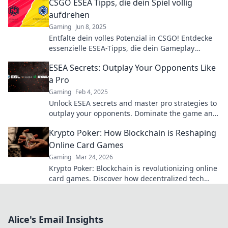
CSGO ESEA Tipps, die dein Spiel völlig
aufdrehen
Gaming
Jun 8, 2025
Entfalte dein volles Potenzial in CSGO! Entdecke
essenzielle ESEA-Tipps, die dein Gameplay
revolutionieren und für den Sieg entscheidend
ESEA Secrets: Outplay Your Opponents Like
sind.
a Pro
Gaming
Feb 4, 2025
Unlock ESEA secrets and master pro strategies to
outplay your opponents. Dominate the game and
rise to the top!
Krypto Poker: How Blockchain is Reshaping
Online Card Games
Gaming
Mar 24, 2026
Krypto Poker: Blockchain is revolutionizing online
card games. Discover how decentralized tech
ensures fair play, security, and new ways to win.
Alice's Email Insights