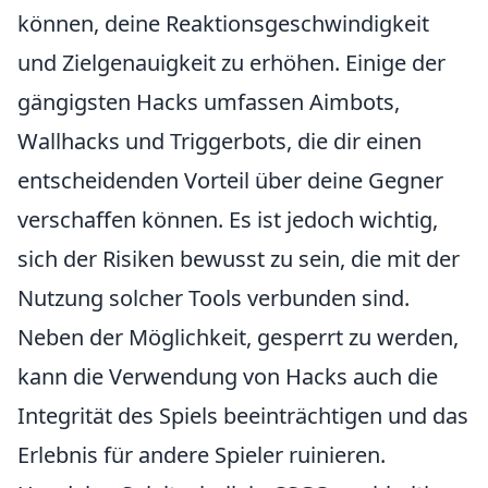
können, deine Reaktionsgeschwindigkeit
und Zielgenauigkeit zu erhöhen. Einige der
gängigsten Hacks umfassen Aimbots,
Wallhacks und Triggerbots, die dir einen
entscheidenden Vorteil über deine Gegner
verschaffen können. Es ist jedoch wichtig,
sich der Risiken bewusst zu sein, die mit der
Nutzung solcher Tools verbunden sind.
Neben der Möglichkeit, gesperrt zu werden,
kann die Verwendung von Hacks auch die
Integrität des Spiels beeinträchtigen und das
Erlebnis für andere Spieler ruinieren.