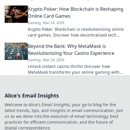
for exclusive insights and game-changing tips.
Krypto Poker: How Blockchain is Reshaping
Online Card Games
Gaming
Mar 24, 2026
Krypto Poker: Blockchain is revolutionizing online
card games. Discover how decentralized tech
ensures fair play, security, and new ways to win.
Beyond the Bank: Why MetaMask is
Revolutionizing Your Casino Experience
Gaming
Mar 24, 2026
Unlock instant casino thrills! Discover how
MetaMask transforms your online gaming with
secure, seamless crypto transactions. Beyond the
bank, beyond limits.
Alice's Email Insights
Welcome to Alice's Email Insights, your go-to blog for the
latest trends, tips, and insights in email communication. Join
us as we delve into the evolution of email technology, best
practices for efficient communication, and the future of
digital correspondence.