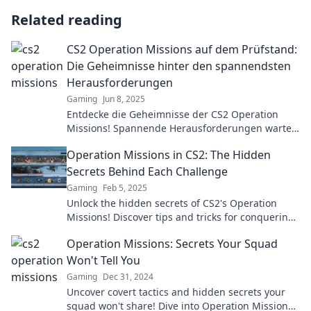
Related reading
CS2 Operation Missions auf dem Prüfstand:
Die Geheimnisse hinter den spannendsten
Herausforderungen
Gaming
Jun 8, 2025
Entdecke die Geheimnisse der CS2 Operation
Missions! Spannende Herausforderungen warten
auf dich – sei dabei und meistere sie alle!
Operation Missions in CS2: The Hidden
Secrets Behind Each Challenge
Gaming
Feb 5, 2025
Unlock the hidden secrets of CS2's Operation
Missions! Discover tips and tricks for conquering
every challenge like a pro.
Operation Missions: Secrets Your Squad
Won't Tell You
Gaming
Dec 31, 2024
Uncover covert tactics and hidden secrets your
squad won't share! Dive into Operation Missions