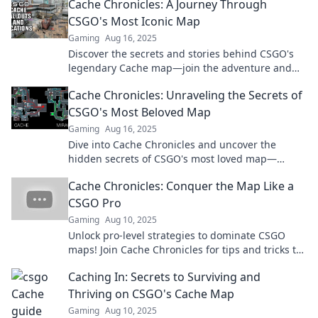
Cache Chronicles: A Journey Through
CSGO's Most Iconic Map
Gaming
Aug 16, 2025
Discover the secrets and stories behind CSGO's
legendary Cache map—join the adventure and
explore its iconic moments!
Cache Chronicles: Unraveling the Secrets of
CSGO's Most Beloved Map
Gaming
Aug 16, 2025
Dive into Cache Chronicles and uncover the
hidden secrets of CSGO's most loved map—
strategies, lore, and tips await!
Cache Chronicles: Conquer the Map Like a
CSGO Pro
Gaming
Aug 10, 2025
Unlock pro-level strategies to dominate CSGO
maps! Join Cache Chronicles for tips and tricks to
elevate your gameplay and conquer the
Caching In: Secrets to Surviving and
competition.
Thriving on CSGO's Cache Map
Gaming
Aug 10, 2025