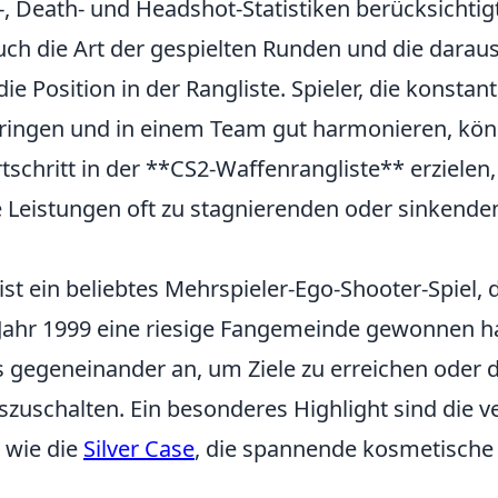
-, Death- und Headshot-Statistiken berücksichtig
uch die Art der gespielten Runden und die daraus
 Position in der Rangliste. Spieler, die konstan
ringen und in einem Team gut harmonieren, kö
rtschritt in der **CS2-Waffenrangliste** erziele
Leistungen oft zu stagnierenden oder sinkend
ist ein beliebtes Mehrspieler-Ego-Shooter-Spiel, d
Jahr 1999 eine riesige Fangemeinde gewonnen ha
s gegeneinander an, um Ziele zu erreichen oder 
zuschalten. Ein besonderes Highlight sind die 
, wie die
Silver Case
, die spannende kosmetische 