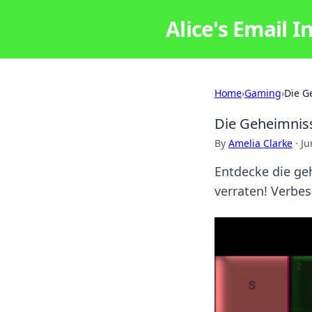
Alice's Email I
Home
›
Gaming
›
Die G
Die Geheimniss
By
Amelia Clarke
·
Ju
Entdecke die geh
verraten! Verbess