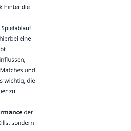
 hinter die
 Spielablauf
hierbei eine
ibt
influssen,
n Matches und
s wichtig, die
uer zu
ormance
der
ills, sondern