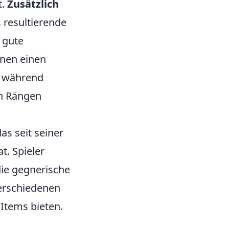
t.
Zusätzlich
 resultierende
t gute
nnen einen
n, während
en Rängen
as seit seiner
t. Spieler
die gegnerische
verschiedenen
Items bieten.