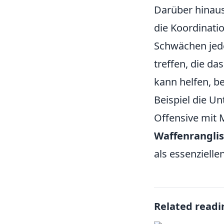
Darüber hinaus
die Koordinati
Schwächen jede
treffen, die d
kann helfen, b
Beispiel die U
Offensive mit 
Waffenranglis
als essenzielle
Related readi