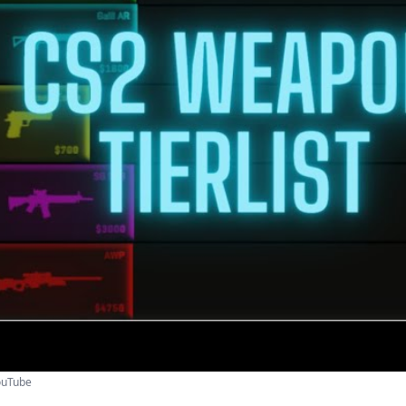
ouTube