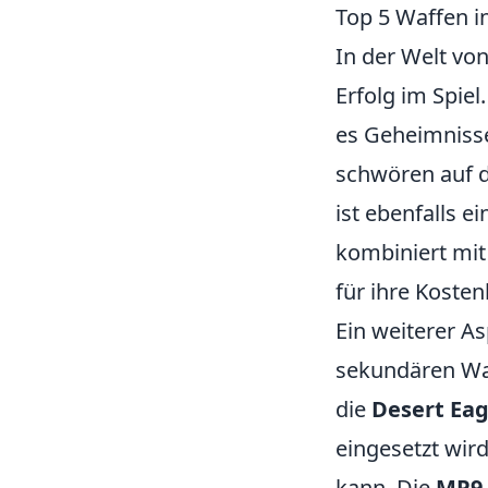
Top 5 Waffen in
In der Welt von
Erfolg im Spiel
es Geheimnisse 
schwören auf 
ist ebenfalls e
kombiniert mit 
für ihre Koste
Ein weiterer As
sekundären Waf
die
Desert Eag
eingesetzt wir
kann. Die
MP9