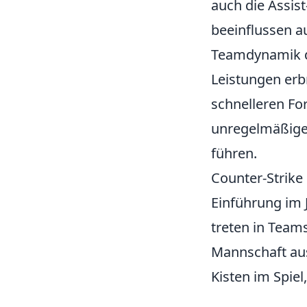
auch die Assist
beeinflussen a
Teamdynamik die
Leistungen erb
schnelleren Fo
unregelmäßige 
führen.
Counter-Strike 
Einführung im 
treten in Team
Mannschaft aus
Kisten im Spiel