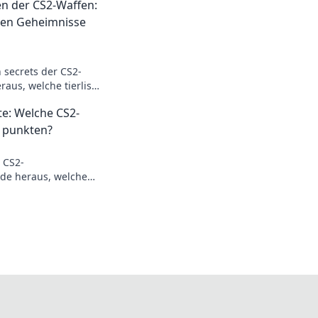
en der CS2-Waffen:
den Geheimnisse
 secrets der CS2-
aus, welche tierlist
ht! Jetzt mehr
e: Welche CS2-
h punkten?
 CS2-
nde heraus, welche
ingen im
t klicken und