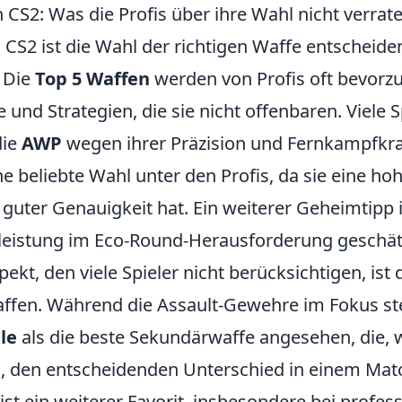
 CS2: Was die Profis über ihre Wahl nicht verrat
 CS2 ist die Wahl der richtigen Waffe entscheide
. Die
Top 5 Waffen
werden von Profis oft bevorzu
und Strategien, die sie nicht offenbaren. Viele S
die
AWP
wegen ihrer Präzision und Fernkampfkra
ine beliebte Wahl unter den Profis, da sie eine ho
guter Genauigkeit hat. Ein weiterer Geheimtipp 
nleistung im Eco-Round-Herausforderung geschät
pekt, den viele Spieler nicht berücksichtigen, ist
fen. Während die Assault-Gewehre im Fokus ste
le
als die beste Sekundärwaffe angesehen, die, w
d, den entscheidenden Unterschied in einem M
ist ein weiterer Favorit, insbesondere bei profes