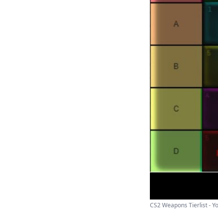
CS2 Weapons Tierlist - Y