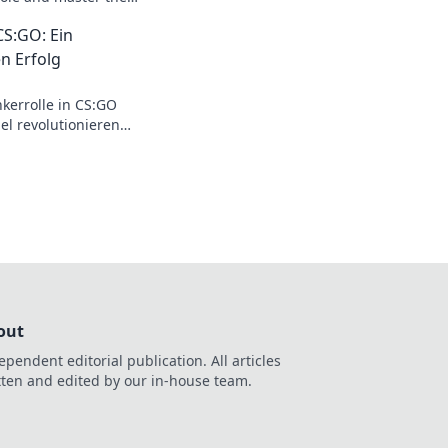
evate your gameplay
CS:GO: Ein
n Erfolg
nkerrolle in CS:GO
el revolutionieren
gien und mehr
out
ependent editorial publication. All articles
tten and edited by our in-house team.