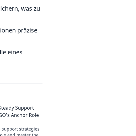
ichern, was zu
ionen präzise
lle eines
Steady Support
:GO's Anchor Role
 support strategies
role and master the