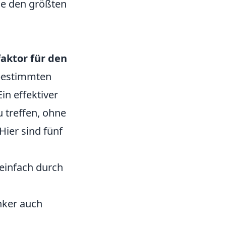
le den größten
faktor für den
 bestimmten
in effektiver
 treffen, ohne
ier sind fünf
 einfach durch
nker auch