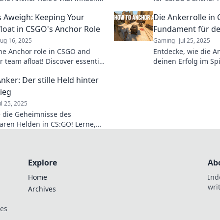
egy and elevate your gameplay
game like a pro! El
 Aweigh: Keeping Your
Die Ankerrolle in 
eights.
today!
loat in CSGO's Anchor Role
Fundament für de
ug 16, 2025
Gaming
Jul 25, 2025
he Anchor role in CSGO and
Entdecke, wie die A
r team afloat! Discover essential
deinen Erfolg im Spi
 strategies to dominate the
kann! Tipps, Strate
ker: Der stille Held hinter
e a pro.
warten auf dich!
ieg
ul 25, 2025
 die Geheimnisse des
aren Helden in CS:GO! Lerne,
Anker jeden Sieg möglich macht.
d Tricks warten auf dich!
Explore
Ab
Home
Ind
wri
Archives
ces