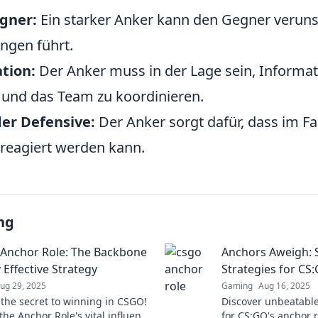
gner:
Ein starker Anker kann den Gegner veruns
ngen führt.
tion:
Der Anker muss in der Lage sein, Informat
und das Team zu koordinieren.
der Defensive:
Der Anker sorgt dafür, dass im Fa
 reagiert werden kann.
ng
Anchor Role: The Backbone
Anchors Aweigh: 
 Effective Strategy
Strategies for CS
ug 29, 2025
Gaming
Aug 16, 2025
 the secret to winning in CSGO!
Discover unbeatable
the Anchor Role's vital influence
for CS:GO's anchor 