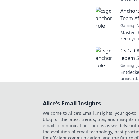
on strat
Anchors
to new h
Team Af
Gaming
A
Master t
keep you
tips and
CS:GO An
game lik
jedem S
Gaming
J
Entdecke
unsichtb
wie der 
Tipps un
Alice's Email Insights
Welcome to Alice's Email Insights, your go-to
blog for the latest trends, tips, and insights in
email communication. Join us as we delve into
the evolution of email technology, best practi
for efficient communication, and the future of