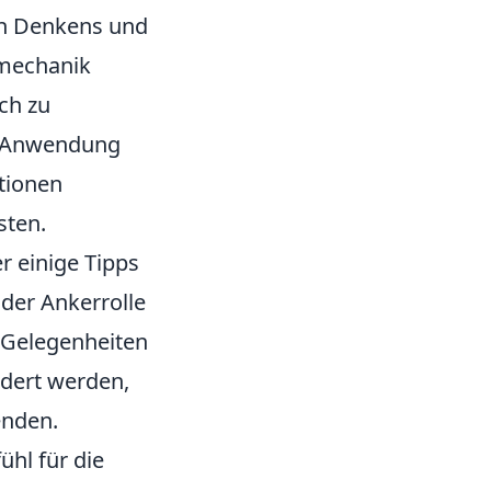
hen Denkens und
elmechanik
ich zu
en Anwendung
ationen
sten.
er einige Tipps
z der Ankerrolle
e Gelegenheiten
dert werden,
enden.
ühl für die