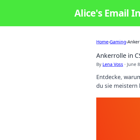
Alice's Email I
Home
›
Gaming
›
Ankerr
Ankerrolle in C
By
Lena Voss
·
June 8
Entdecke, warum
du sie meistern 