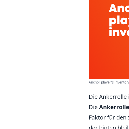
Anchor player's invento
Die Ankerrolle 
Die
Ankerroll
Faktor für den 
der hinten blei