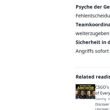
Psyche der Ge
Fehlentscheidu
Teamkoordina
weiterzugeben 
Sicherheit in 
Angriffs sofort
Related readi
CSGO's 
of Every
Gaming
A
Discover
Uncover 