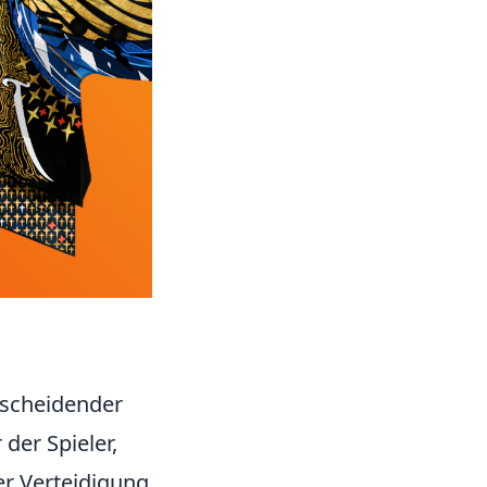
tscheidender
 der Spieler,
der Verteidigung