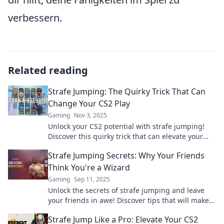
verbessern.
Related reading
Strafe Jumping: The Quirky Trick That Can
Change Your CS2 Play
Gaming
Nov 3, 2025
Unlock your CS2 potential with strafe jumping!
Discover this quirky trick that can elevate your
gameplay to the next level. Click to learn more!
Strafe Jumping Secrets: Why Your Friends
Think You're a Wizard
Gaming
Sep 11, 2025
Unlock the secrets of strafe jumping and leave
your friends in awe! Discover tips that will make
you feel like a gaming wizard today!
Strafe Jump Like a Pro: Elevate Your CS2