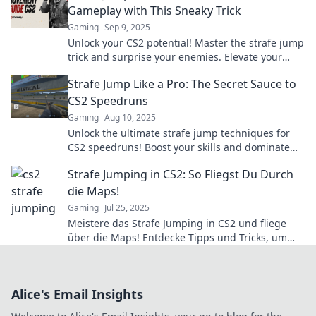
Gameplay with This Sneaky Trick
Gaming
Sep 9, 2025
Unlock your CS2 potential! Master the strafe jump
trick and surprise your enemies. Elevate your
gameplay and dominate the battleground!
Strafe Jump Like a Pro: The Secret Sauce to
CS2 Speedruns
Gaming
Aug 10, 2025
Unlock the ultimate strafe jump techniques for
CS2 speedruns! Boost your skills and dominate
the game like a pro!
Strafe Jumping in CS2: So Fliegst Du Durch
die Maps!
Gaming
Jul 25, 2025
Meistere das Strafe Jumping in CS2 und fliege
über die Maps! Entdecke Tipps und Tricks, um
deine Skills auf das nächste Level zu bringen!
Alice's Email Insights