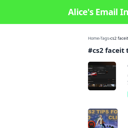
Alice's Email I
Home
›
Tags
›
cs2 faceit
#
cs2 faceit 