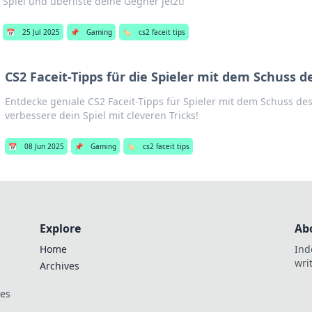
Spiel und überliste deine Gegner jetzt!
📅
25 Jul 2025
📌
Gaming
🏷️
cs2 faceit tips
CS2 Faceit-Tipps für die Spieler mit dem Schuss 
Entdecke geniale CS2 Faceit-Tipps für Spieler mit dem Schuss d
verbessere dein Spiel mit cleveren Tricks!
📅
08 Jun 2025
📌
Gaming
🏷️
cs2 faceit tips
Explore
Ab
Home
Ind
wri
Archives
ces