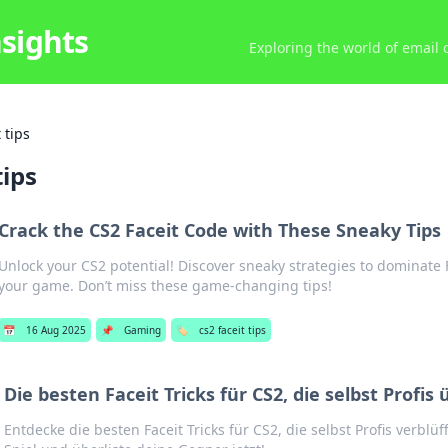
nsights
Exploring the world of email
 tips
tips
Crack the CS2 Faceit Code with These Sneaky Tips
Unlock your CS2 potential! Discover sneaky strategies to dominate 
your game. Don’t miss these game-changing tips!
📅
16 Aug 2025
📌
Gaming
🏷️
cs2 faceit tips
Die besten Faceit Tricks für CS2, die selbst Profi
Entdecke die besten Faceit Tricks für CS2, die selbst Profis verblü