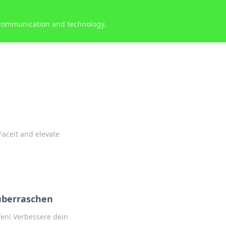
 communication and technology.
Faceit and elevate
s überraschen
ffen! Verbessere dein