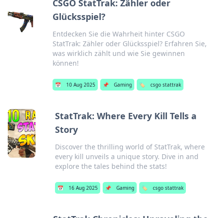
CSGO StatTrak: Zähler oder
Glücksspiel?
Entdecken Sie die Wahrheit hinter CSGO
StatTrak: Zähler oder Glücksspiel? Erfahren Sie,
was wirklich zählt und wie Sie gewinnen
können!
📅
10 Aug 2025
📌
Gaming
🏷️
csgo stattrak
StatTrak: Where Every Kill Tells a
Story
Discover the thrilling world of StatTrak, where
every kill unveils a unique story. Dive in and
explore the tales behind the stats!
📅
16 Aug 2025
📌
Gaming
🏷️
csgo stattrak