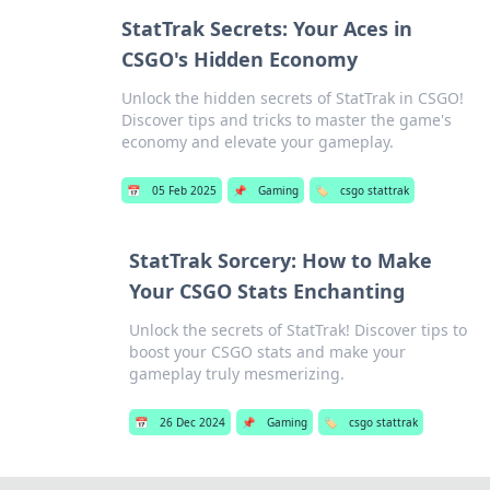
StatTrak Secrets: Your Aces in
CSGO's Hidden Economy
Unlock the hidden secrets of StatTrak in CSGO!
Discover tips and tricks to master the game's
economy and elevate your gameplay.
📅
05 Feb 2025
📌
Gaming
🏷️
csgo stattrak
StatTrak Sorcery: How to Make
Your CSGO Stats Enchanting
Unlock the secrets of StatTrak! Discover tips to
boost your CSGO stats and make your
gameplay truly mesmerizing.
📅
26 Dec 2024
📌
Gaming
🏷️
csgo stattrak