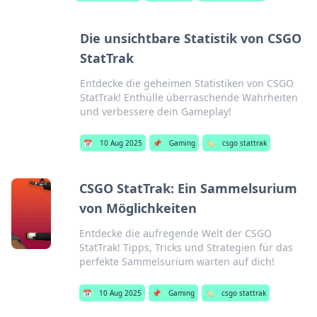
Die unsichtbare Statistik von CSGO
StatTrak
Entdecke die geheimen Statistiken von CSGO
StatTrak! Enthülle überraschende Wahrheiten
und verbessere dein Gameplay!
📅
10 Aug 2025
📌
Gaming
🏷️
csgo stattrak
CSGO StatTrak: Ein Sammelsurium
von Möglichkeiten
Entdecke die aufregende Welt der CSGO
StatTrak! Tipps, Tricks und Strategien für das
perfekte Sammelsurium warten auf dich!
📅
10 Aug 2025
📌
Gaming
🏷️
csgo stattrak