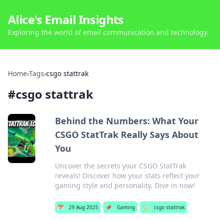
Alice's Email Insights
Exploring the world of email communication and technology.
Home
›
Tags
›
csgo stattrak
#
csgo stattrak
Behind the Numbers: What Your
CSGO StatTrak Really Says About
You
Uncover the secrets your CSGO StatTrak
reveals! Discover how your stats reflect your
gaming style and personality. Dive in now!
📅
29 Aug 2025
📌
Gaming
🏷️
csgo stattrak