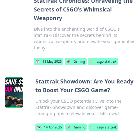
StatTrak Chronicles: Unraveling the
Secrets of CSGO's Whimsical
Weaponry
Dive into the enchanting world of CSGO's
StatTrak! Discover the secrets behind its
whimsical weaponry and elevate your gameplay
today!
📅
18 May 2025
📌
Gaming
🏷️
csgo stattrak
Stattrak Showdown: Are You Ready
to Boost Your CSGO Game?
Unlock your CSGO potential! Dive into the
Stattrak Showdown and discover game-
changing tips to elevate your skills now!
📅
14 Apr 2025
📌
Gaming
🏷️
csgo stattrak