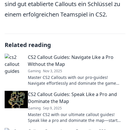
sind gut etablierte Callouts ein Schlüssel zu
einem erfolgreichen Teamspiel in CS2.
Related reading
CS2 Callout Guides: Navigate Like a Pro
Without the Map
Gaming
Nov 3, 2025
Master CS2 Callouts with our pro-guides!
Navigate effortlessly and dominate the game
without needing a map. Click to level up your
CS2 Callout Guides: Speak Like a Pro and
skills!
Dominate the Map
Gaming
Sep 9, 2025
Master CS2 with our ultimate callout guides!
Speak like a pro and dominate the map—start
your journey to victory now!