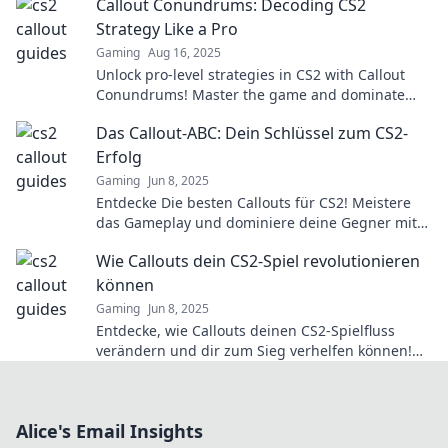
Callout Conundrums: Decoding CS2
Strategy Like a Pro
Gaming
Aug 16, 2025
Unlock pro-level strategies in CS2 with Callout
Conundrums! Master the game and dominate
your opponents. Explore now!
Das Callout-ABC: Dein Schlüssel zum CS2-
Erfolg
Gaming
Jun 8, 2025
Entdecke Die besten Callouts für CS2! Meistere
das Gameplay und dominiere deine Gegner mit
unserem ultimativen Guide. Jetzt lesen!
Wie Callouts dein CS2-Spiel revolutionieren
können
Gaming
Jun 8, 2025
Entdecke, wie Callouts deinen CS2-Spielfluss
verändern und dir zum Sieg verhelfen können!
Hol dir die Tipps für das ultimative Spielerlebnis!
Alice's Email Insights