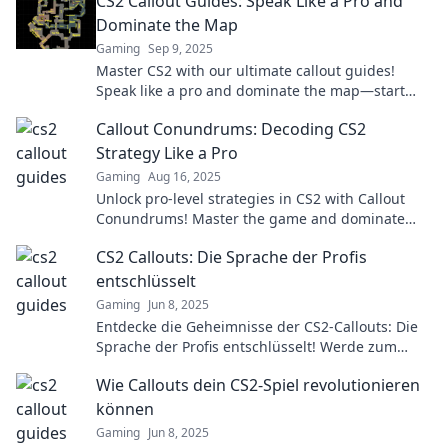
CS2 Callout Guides: Speak Like a Pro and
skills!
Dominate the Map
Gaming
Sep 9, 2025
Master CS2 with our ultimate callout guides!
Speak like a pro and dominate the map—start
your journey to victory now!
Callout Conundrums: Decoding CS2
Strategy Like a Pro
Gaming
Aug 16, 2025
Unlock pro-level strategies in CS2 with Callout
Conundrums! Master the game and dominate
your opponents. Explore now!
CS2 Callouts: Die Sprache der Profis
entschlüsselt
Gaming
Jun 8, 2025
Entdecke die Geheimnisse der CS2-Callouts: Die
Sprache der Profis entschlüsselt! Werde zum
Experten und verbessere dein Spiel jetzt!
Wie Callouts dein CS2-Spiel revolutionieren
können
Gaming
Jun 8, 2025